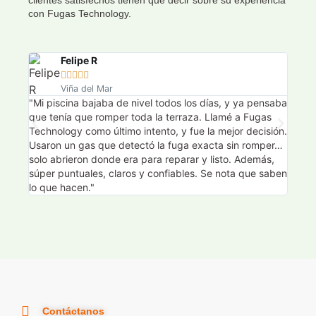
clientes satisfechos tienen que decir sobre su experiencia
con Fugas Technology.
Felipe R





Viña del Mar
"Mi piscina bajaba de nivel todos los días, y ya pensaba
"Nues
que tenía que romper toda la terraza. Llamé a Fugas
encon
Technology como último intento, y fue la mejor decisión.
calor
Usaron un gas que detectó la fuga exacta sin romper…
Techn
solo abrieron donde era para reparar y listo. Además,
exact
súper puntuales, claros y confiables. Se nota que saben
justo
lo que hacen."
plata
Contáctanos